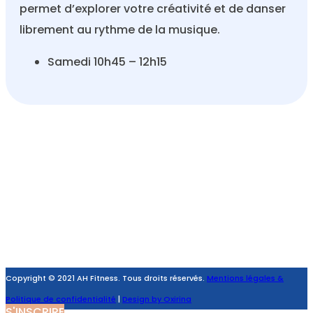
permet d’explorer votre créativité et de danser
librement au rythme de la musique.
Samedi 10h45 – 12h15
REJOIGNEZ LA TEAM AH FITNESS
Bouger c’est la vie !
Copyright © 2021 AH Fitness. Tous droits réservés.
Mentions légales &
Politique de confidentialité
|
Design by Oxirina
S'INSCRIRE