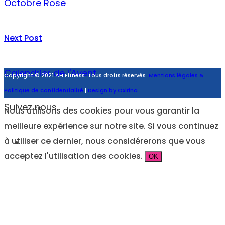
Octobre Rose
Next Post
Calendrier de l'Avent
Copyright © 2021 AH Fitness. Tous droits réservés.
Mentions légales &
Politique de confidentialité
|
Design by Oxirina
Suivez nous
Nous utilisons des cookies pour vous garantir la
meilleure expérience sur notre site. Si vous continuez
à utiliser ce dernier, nous considérerons que vous
acceptez l'utilisation des cookies.
OK