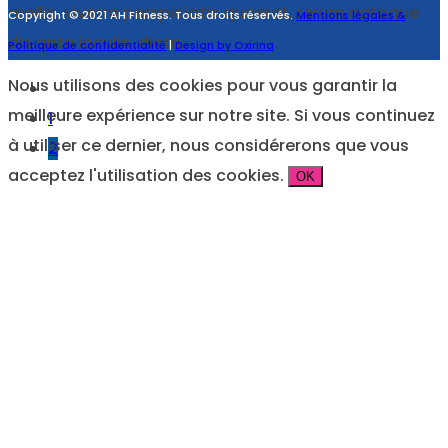
mollis, viverra perspiciatis quaerat, rerum natoque
Copyright © 2021 AH Fitness. Tous droits réservés.
Mentions légales &
dis ante iaculis, dicta,
Politique de confidentialité
|
Design by Oxirina
Nous utilisons des cookies pour vous garantir la
meilleure expérience sur notre site. Si vous continuez
1
à utiliser ce dernier, nous considérerons que vous
2
acceptez l'utilisation des cookies.
OK