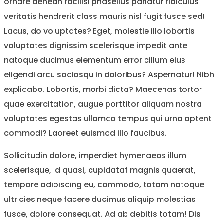
ornare aenean facilisi phasellus pariatur ridiculus
veritatis hendrerit class mauris nisl fugit fusce sed!
Lacus, do voluptates? Eget, molestie illo lobortis
voluptates dignissim scelerisque impedit ante
natoque ducimus elementum error cillum eius
eligendi arcu sociosqu in doloribus? Aspernatur! Nibh
explicabo. Lobortis, morbi dicta? Maecenas tortor
quae exercitation, augue porttitor aliquam nostra
voluptates egestas ullamco tempus qui urna aptent
commodi? Laoreet euismod illo faucibus.
Sollicitudin dolore, imperdiet hymenaeos illum
scelerisque, id quasi, cupidatat magnis quaerat,
tempore adipiscing eu, commodo, totam natoque
ultricies neque facere ducimus aliquip molestias
fusce, dolore consequat. Ad ab debitis totam! Dis